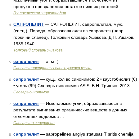
ископаемый уголь, образовавшийся в основном из
продуктов превращения остатков низших растений …
Геологическая энциклопедия
САПРОПЕЛИТ
— САПРОПЕЛИТ, сапропелитая, муж.
4
(спец.). Порода, образовавшаяся из сапропеля (напр.
горючий сланец). Толковый словарь Ушакова. Д.Н. Ушаков.
1935 1940 …
Толковый словарь Ушакова
сапропелит
— а, м. ( …
5
Словарь иностранных слов русского языка
сапропелит
— сущ., кол во синонимов: 2 • каустобиолит (6)
6
• уголь (99) Словарь синонимов ASIS. В.Н. Тришин. 2013 …
Словарь синонимов
сапропелит
— Ископаемые угли, образовавшиеся в
7
результате выгнивания органических веществ в донных
отложениях водоемов …
Словарь по географии
сапропелит
— sapropelinės anglys statusas T sritis chemija
8