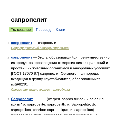
сапропелит
Толкование
Перевод
Книги
сапропелит
— сапропелит …
1
Орфографический словарь-справочник
сапропелит
— Уголь, образовавшийся преимущественно
2
из продуктов превращения отмерших низших растений и
простейших животных организмов в анаэробных условиях.
[ГОСТ 17070 87] сапропелит Органогенная порода,
входящая в группу каустобиолитов, образовавшихся
из&#8230; …
Справочник технического переводчика
Сапропелит
— (от греч. sapros гнилой и pelos ил,
3
грязь * a. sapropelite, sapropelith; н. Sapropelite; ф.
sapropelites, charbon sapropelique; и. sapropilitas)