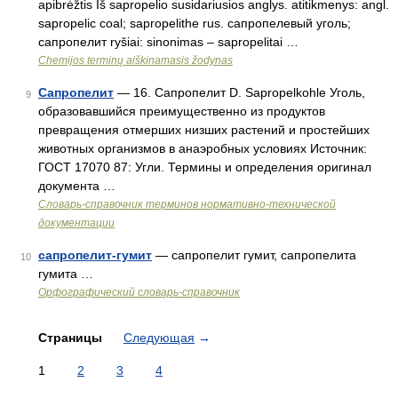
apibrėžtis Iš sapropelio susidariusios anglys. atitikmenys: angl.
sapropelic coal; sapropelithe rus. сапропелевый уголь;
сапропелит ryšiai: sinonimas – sapropelitai …
Chemijos terminų aiškinamasis žodynas
Сапропелит
— 16. Сапропелит D. Sapropelkohle Уголь,
9
образовавшийся преимущественно из продуктов
превращения отмерших низших растений и простейших
животных организмов в анаэробных условиях Источник:
ГОСТ 17070 87: Угли. Термины и определения оригинал
документа …
Словарь-справочник терминов нормативно-технической
документации
сапропелит-гумит
— сапропелит гумит, сапропелита
10
гумита …
Орфографический словарь-справочник
Страницы
Следующая
→
1
2
3
4